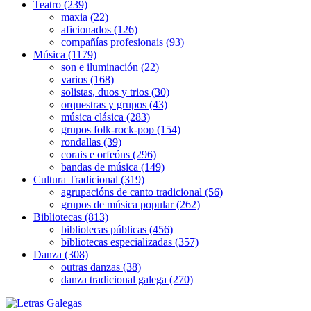
Teatro (239)
maxia (22)
aficionados (126)
compañías profesionais (93)
Música (1179)
son e iluminación (22)
varios (168)
solistas, duos y trios (30)
orquestras y grupos (43)
música clásica (283)
grupos folk-rock-pop (154)
rondallas (39)
corais e orfeóns (296)
bandas de música (149)
Cultura Tradicional (319)
agrupacións de canto tradicional (56)
grupos de música popular (262)
Bibliotecas (813)
bibliotecas públicas (456)
bibliotecas especializadas (357)
Danza (308)
outras danzas (38)
danza tradicional galega (270)