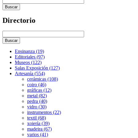
Directorio
Ensinanza (19)
Editoriales (97)
Museos (122)
Salas Exposición (127)
Artesanía (554)
cerámicas (108)
coiro (46)
gráficas (12)
metal (82)
pedra (40)
vidro (30)
instrumentos (22)
textil (68)
xoiería (39)
madeira (67)
varios (41)