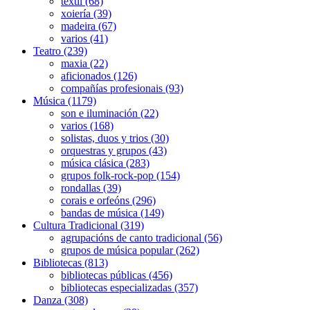
textil (68)
xoiería (39)
madeira (67)
varios (41)
Teatro (239)
maxia (22)
aficionados (126)
compañías profesionais (93)
Música (1179)
son e iluminación (22)
varios (168)
solistas, duos y trios (30)
orquestras y grupos (43)
música clásica (283)
grupos folk-rock-pop (154)
rondallas (39)
corais e orfeóns (296)
bandas de música (149)
Cultura Tradicional (319)
agrupacións de canto tradicional (56)
grupos de música popular (262)
Bibliotecas (813)
bibliotecas públicas (456)
bibliotecas especializadas (357)
Danza (308)