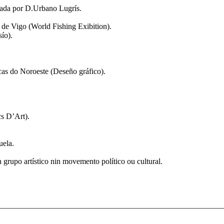
sada por D.Urbano Lugrís.
 de Vigo (World Fishing Exibition).
ío).
cas do Noroeste (Deseño gráfico).
cs D’Art).
zuela.
grupo artístico nin movemento político ou cultural.