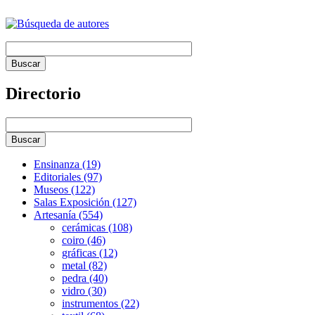
Directorio
Ensinanza (19)
Editoriales (97)
Museos (122)
Salas Exposición (127)
Artesanía (554)
cerámicas (108)
coiro (46)
gráficas (12)
metal (82)
pedra (40)
vidro (30)
instrumentos (22)