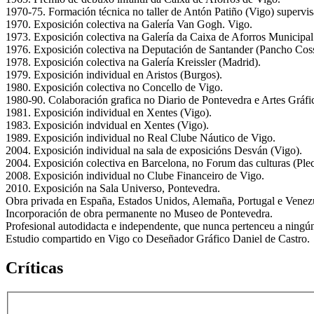
1970-75. Formación técnica no taller de Antón Patiño (Vigo) supervi
1970. Exposición colectiva na Galería Van Gogh. Vigo.
1973. Exposición colectiva na Galería da Caixa de Aforros Municipal
1976. Exposición colectiva na Deputación de Santander (Pancho Coss
1978. Exposición colectiva na Galería Kreissler (Madrid).
1979. Exposición individual en Aristos (Burgos).
1980. Exposición colectiva no Concello de Vigo.
1980-90. Colaboración grafica no Diario de Pontevedra e Artes Gráfi
1981. Exposición individual en Xentes (Vigo).
1983. Exposición indvidual en Xentes (Vigo).
1989. Exposición individual no Real Clube Náutico de Vigo.
2004. Exposición individual na sala de exposicións Desván (Vigo).
2004. Exposición colectiva en Barcelona, no Forum das culturas (Ple
2008. Exposición individual no Clube Financeiro de Vigo.
2010. Exposición na Sala Universo, Pontevedra.
Obra privada en España, Estados Unidos, Alemaña, Portugal e Vene
Incorporación de obra permanente no Museo de Pontevedra.
Profesional autodidacta e independente, que nunca pertenceu a ningún 
Estudio compartido en Vigo co Deseñador Gráfico Daniel de Castro.
Críticas