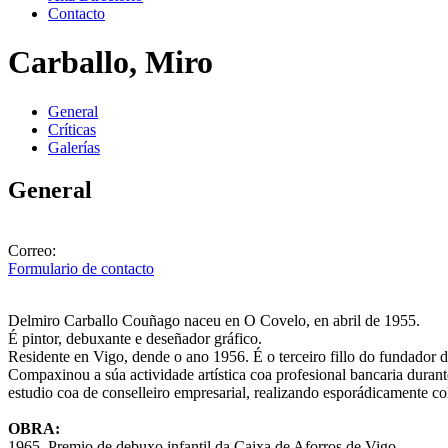
Contacto
Carballo, Miro
General
Críticas
Galerías
General
Correo:
Formulario de contacto
Delmiro Carballo Couñago naceu en O Covelo, en abril de 1955.
É pintor, debuxante e deseñador gráfico.
Residente en Vigo, dende o ano 1956. É o terceiro fillo do fundador 
Compaxinou a súa actividade artística coa profesional bancaria duran
estudio coa de conselleiro empresarial, realizando esporádicamente c
OBRA:
1965. Premio de debuxo infantil da Caixa de Aforros de Vigo.